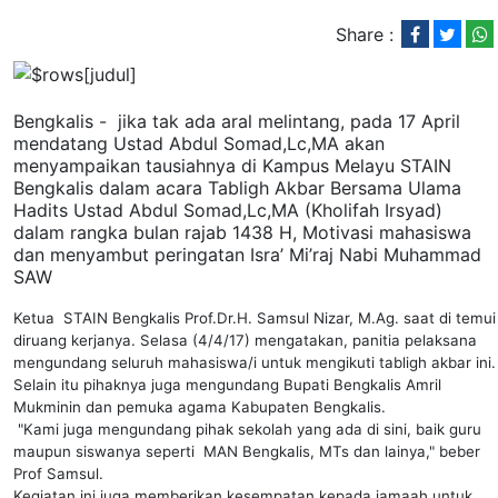
Share :
Bengkalis -
jika tak ada aral melintang, pada 17 April
mendatang Ustad Abdul Somad,Lc,MA akan
menyampaikan tausiahnya di Kampus Melayu STAIN
Bengkalis dalam acara Tabligh Akbar Bersama Ulama
Hadits Ustad Abdul Somad,Lc,MA (Kholifah Irsyad)
dalam rangka bulan rajab 1438 H, Motivasi mahasiswa
dan menyambut peringatan Isra’ Mi’raj Nabi Muhammad
SAW
Ketua STAIN Bengkalis Prof.Dr.H. Samsul Nizar, M.Ag. saat di temui
diruang kerjanya. Selasa (4/4/17) mengatakan, panitia pelaksana
mengundang seluruh mahasiswa/i untuk mengikuti tabligh akbar ini.
Selain itu pihaknya juga mengundang Bupati Bengkalis Amril
Mukminin dan pemuka agama Kabupaten Bengkalis.
"Kami juga mengundang pihak sekolah yang ada di sini, baik guru
maupun siswanya seperti
MAN Bengkalis, MTs dan lainya," beber
Prof Samsul.
Kegiatan ini juga memberikan kesempatan kepada jamaah untuk