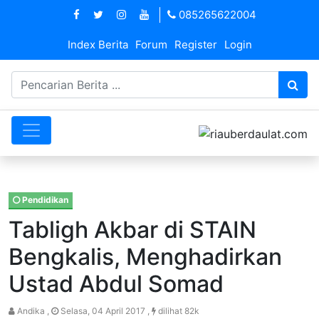
085265622004
Index Berita
Forum
Register
Login
Pendidikan
Tabligh Akbar di STAIN
Bengkalis, Menghadirkan
Ustad Abdul Somad
Andika ,
Selasa, 04 April 2017 ,
dilihat 82k