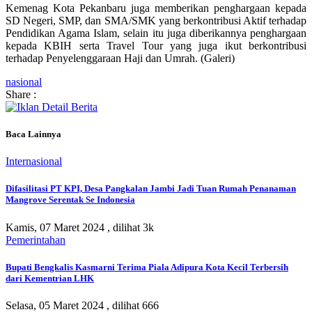
Kemenag Kota Pekanbaru juga memberikan penghargaan kepada
SD Negeri, SMP, dan SMA/SMK yang berkontribusi Aktif terhadap
Pendidikan Agama Islam, selain itu juga diberikannya penghargaan
kepada KBIH serta Travel Tour yang juga ikut berkontribusi
terhadap Penyelenggaraan Haji dan Umrah. (Galeri)
nasional
Share :
Baca Lainnya
Internasional
Difasilitasi PT KPI, Desa Pangkalan Jambi Jadi Tuan Rumah Penanaman
Mangrove Serentak Se Indonesia
Kamis, 07 Maret 2024 ,
dilihat 3k
Pemerintahan
Bupati Bengkalis Kasmarni Terima Piala Adipura Kota Kecil Terbersih
dari Kementrian LHK
Selasa, 05 Maret 2024 ,
dilihat 666