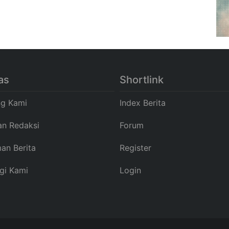
as
Shortlink
ng Kami
Index Berita
an Redaksi
Forum
an Berita
Register
gi Kami
Login