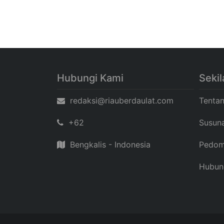
Hubungi Kami
Sekil
redaksi@riauberdaulat.com
Tenta
+62
Susun
Bengkalis - Indonesia
Pedom
Hubun