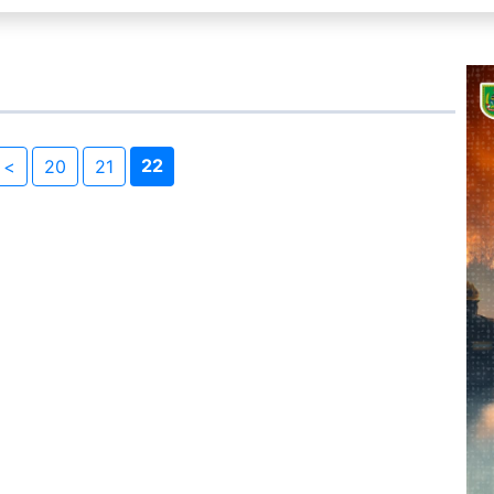
22
<
20
21