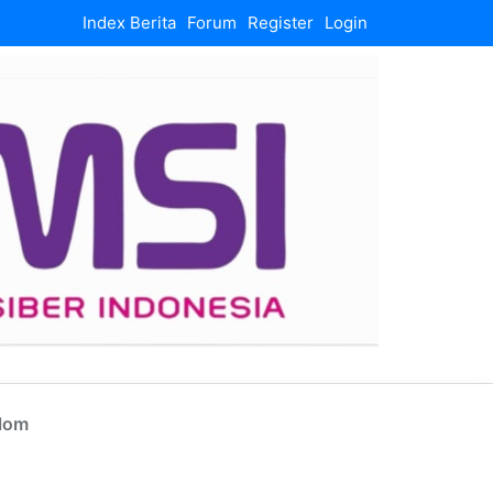
Index Berita
Forum
Register
Login
lom