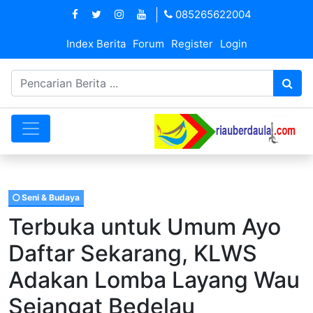
085265622004
Index Berita
Forum
Register
Login
Seni & Budaya
Terbuka untuk Umum Ayo
Daftar Sekarang, KLWS
Adakan Lomba Layang Wau
Sejangat Bedelau