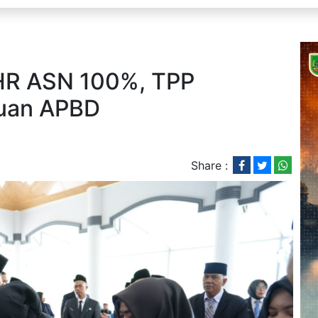
HR ASN 100%, TPP
uan APBD
Share :