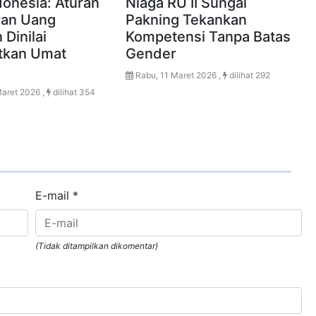
donesia: Aturan
Niaga RU II Sungai
ran Uang
Pakning Tekankan
Dinilai
Kompetensi Tanpa Batas
tkan Umat
Gender
Rabu, 11 Maret 2026 ,
dilihat 292
aret 2026 ,
dilihat 354
E-mail
*
(Tidak ditampilkan dikomentar)