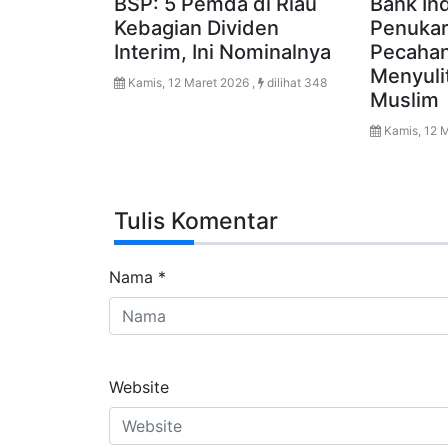
BSP: 5 Pemda di Riau
Bank In
Kebagian Dividen
Penuka
Interim, Ini Nominalnya
Pecahan 
Menyuli
Kamis, 12 Maret 2026 ,
dilihat 348
Muslim
Kamis, 12 M
Tulis Komentar
Nama
*
Website