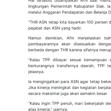
Hal tersebut disampaikan Afni saat memb
lingkungan Pemerintah Kabupaten Siak. 
melalui Anggaran Pendapatan dan Belanja 
“THR ASN tetap kita bayarkan 100 persen d
pejabat dan ASN yang hadir.
Namun demikian, Afni menjelaskan ba
pembayarannya akan disesuaikan deng
berbeda dengan THR karena sifatnya merup
“Kalau TPP dibayar sesuai kemampuan a
berkurangnya transfernya daerah, TPP t
jelasnya.
Ia mengingatkan para ASN agar tetap beker
Jika kinerja meningkat dan kegiatan berja
secara maksimal juga akan semakin besar.
“Kalau ingin TPP penuh, mari bekerjalah d
atas kinerja,” ujarnya.