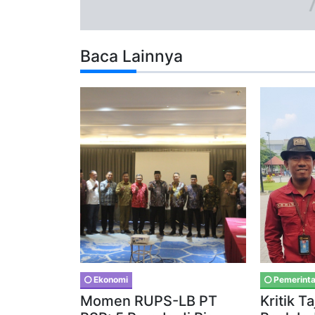
Baca Lainnya
Ekonomi
Pemerint
Momen RUPS-LB PT
Kritik 