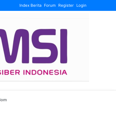
Index Berita
Forum
Register
Login
lom