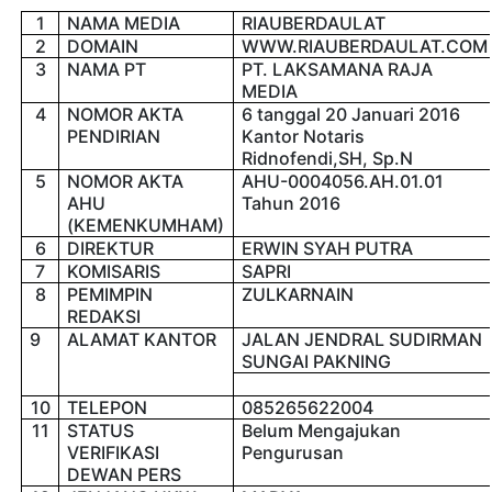
1
NAMA MEDIA
RIAUBERDAULAT
2
DOMAIN
WWW.RIAUBERDAULAT.COM
3
NAMA PT
PT. LAKSAMANA RAJA
MEDIA
4
NOMOR AKTA
6 tanggal 20 Januari 2016
PENDIRIAN
Kantor Notaris
Ridnofendi,SH, Sp.N
5
NOMOR AKTA
AHU-0004056.AH.01.01
AHU
Tahun 2016
(KEMENKUMHAM)
6
DIREKTUR
ERWIN SYAH PUTRA
7
KOMISARIS
SAPRI
8
PEMIMPIN
ZULKARNAIN
REDAKSI
9
ALAMAT KANTOR
JALAN JENDRAL SUDIRMAN
SUNGAI PAKNING
10
TELEPON
085265622004
11
STATUS
Belum Mengajukan
VERIFIKASI
Pengurusan
DEWAN PERS