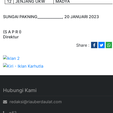
12
JENJANG UKW
MADYA
SUNGAI PAKNING______________, 20 JANUARI 2023
(S A P R I)
Direktur
Share :
Hubungi Kami
redaksi@riauberdaulat.com
+62