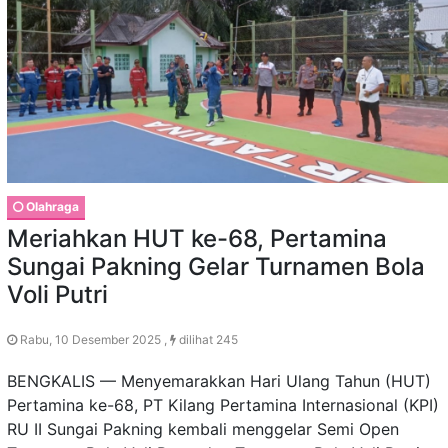
Olahraga
Meriahkan HUT ke-68, Pertamina
Sungai Pakning Gelar Turnamen Bola
Voli Putri
Rabu, 10 Desember 2025 ,
dilihat 245
BENGKALIS — Menyemarakkan Hari Ulang Tahun (HUT)
Pertamina ke-68, PT Kilang Pertamina Internasional (KPI)
RU II Sungai Pakning kembali menggelar Semi Open