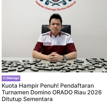
Olahraga
Kuota Hampir Penuh! Pendaftaran
Turnamen Domino ORADO Riau 2026
Ditutup Sementara