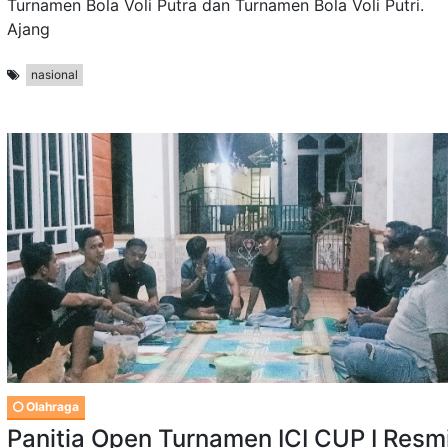
Turnamen Bola Voli Putra dan Turnamen Bola Voli Putri.
Ajang
nasional
Olahraga
Panitia Open Turnamen ICI CUP I Resm