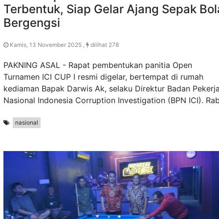
Terbentuk, Siap Gelar Ajang Sepak Bol
Bergengsi
Kamis, 13 November 2025 ,
dilihat 278
PAKNING ASAL - Rapat pembentukan panitia Open
Turnamen ICI CUP I resmi digelar, bertempat di rumah
kediaman Bapak Darwis Ak, selaku Direktur Badan Pekerj
Nasional Indonesia Corruption Investigation (BPN ICI). Ra
nasional