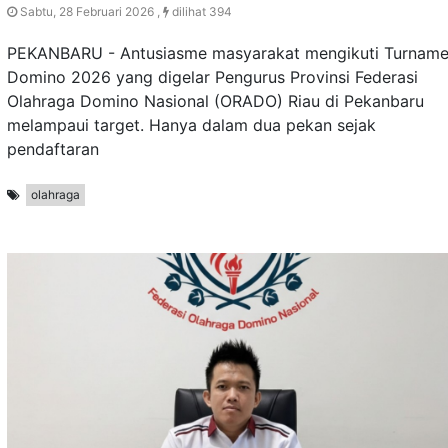
Sabtu, 28 Februari 2026 ,
dilihat 394
PEKANBARU - Antusiasme masyarakat mengikuti Turnam
Domino 2026 yang digelar Pengurus Provinsi Federasi
Olahraga Domino Nasional (ORADO) Riau di Pekanbaru
melampaui target. Hanya dalam dua pekan sejak
pendaftaran
olahraga