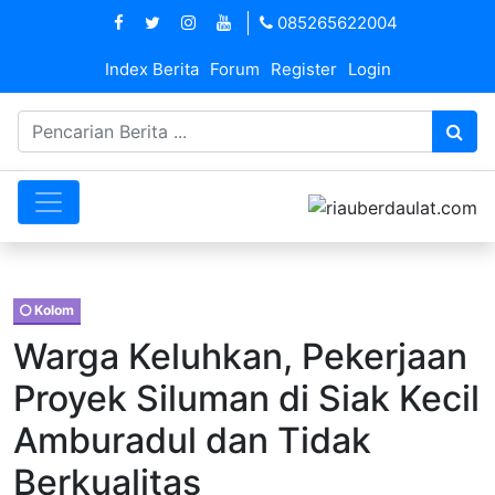
085265622004
Index Berita
Forum
Register
Login
Kolom
Warga Keluhkan, Pekerjaan
Proyek Siluman di Siak Kecil
Amburadul dan Tidak
Berkualitas